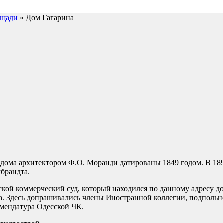
ощади
» Дом Гагарина
 дома архитектором Ф.О. Моранди датированы 1849 годом. В 189
брандта.
ской коммерческий суд, который находился по данному адресу до
ка. Здесь допрашивались члены Иностранной коллегии, подполь
омендатура Одесской ЧК.