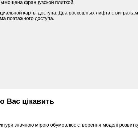
 вымощена французской плиткой.
ециальной карты доступа. Два роскошных лифта с витражам
ема поэтажного доступа.
о Вас цікавить
руктури значною мірою обумовлює створення моделі розвитку.