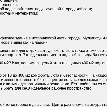
дстанцией;
отопления;
ой водоснабжения, подключенной к городской сети;
ростным Интернетом;
офисное здание в исторической части города. Мультифунк
 море видны как на ладони.
езлонгами для отдыха сотрудников). Есть также этажи с го
ю и спортзал. Это идеальное место под любые виды бизнес-
0 м2? Или, например, целый этаж площадью 400 м2 под da
 от 10 до 400 м2 комфорта, уюта и безопасности. На кажд
ли зеленые стены - в бизнес-центре есть все для создания
на с витыми декоративными решетками. Есть кабинеты со с
выбрать для себя идеальное рабочее пространство.
й точки города в два счета. Центр расположен в аккурат на