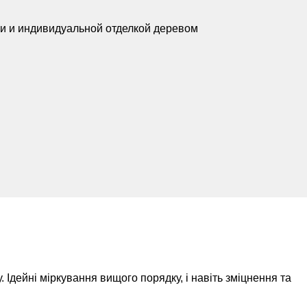
и и индивидуальной отделкой деревом
 Ідейні міркування вищого порядку, і навіть зміцнення та