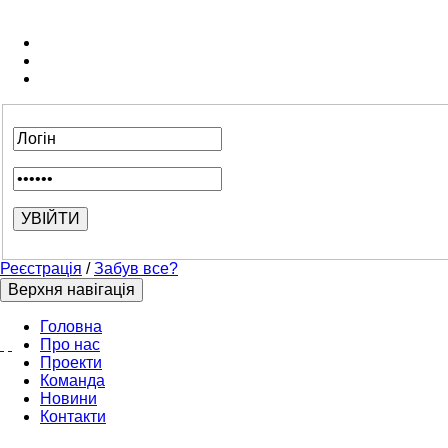
Реєстрація
/
Забув все?
Верхня навігація
Головна
Про нас
Проекти
Команда
Новини
Контакти