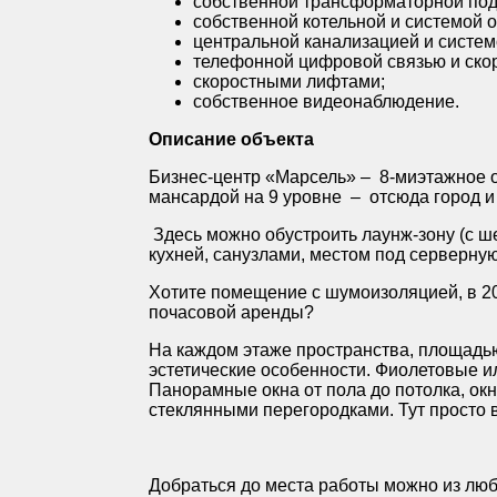
собственной трансформаторной по
собственной котельной и системой 
центральной канализацией и систем
телефонной цифровой связью и ско
скоростными лифтами;
собственное видеонаблюдение.
Описание объекта
Бизнес-центр «Марсель» – 8-миэтажное 
мансардой на 9 уровне – отсюда город и
Здесь можно обустроить лаунж-зону (с ш
кухней, санузлами, местом под серверну
Хотите помещение с шумоизоляцией, в 20
почасовой аренды?
На каждом этаже пространства, площадью
эстетические особенности. Фиолетовые и
Панорамные окна от пола до потолка, ок
стеклянными перегородками. Тут просто 
Добраться до места работы можно из любо